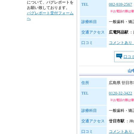
について、バグレポートを
TEL
082-939-2567
お願い致しております。
※お電話の際は審
バグレポート受付フォーム
へ
診療科目
一般歯科・矯
交通アクセス
広電阿品駅
：
口コミ
コメントあり
口コ
山
住所
広島県 廿日市市
TEL
0120-32-3422
※お電話の際は審
診療科目
一般歯科・矯
交通アクセス
廿日市駅
：J
口コミ
コメントあり