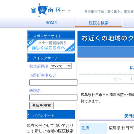
― 審美歯科で白く輝く歯を。審美歯
HOME
医院を検索
スポンサーサイト
お近くの地域の審美歯科治療を行っているクリニックを探す
クイックサーチ
都道府県名
広
市区町村名など
前へ [
医院名
広島県廿日市市の歯科医院の情
覧できます。
バグレポート
安田
現在公開させて頂いており
住所
広島県 廿日市市
ます新しい地域の医院検索