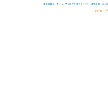
審美歯科サーチについて
｜
医院を探す
｜
口コミ
｜
運営組織
｜
個人