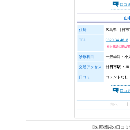
口コ
山
住所
広島県 廿日市市
TEL
0829-34-4618
※お電話の際は審
診療科目
一般歯科・小
交通アクセス
廿日市駅
：J
口コミ
コメントなし
口コ
前へ [
【医療機関の口コミ