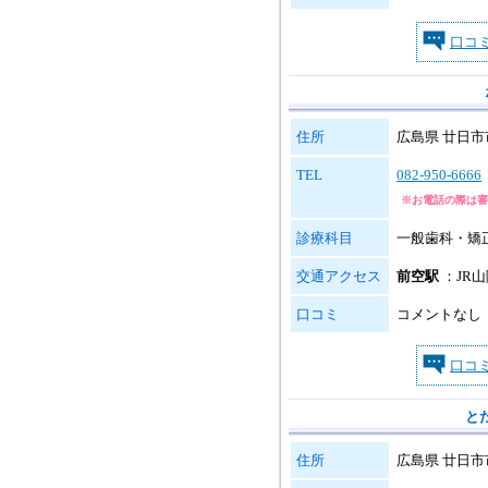
口コ
住所
広島県 廿日市市
TEL
082-950-6666
※お電話の際は審
診療科目
一般歯科・矯
交通アクセス
前空駅
：JR
口コミ
コメントなし
口コ
と
住所
広島県 廿日市市