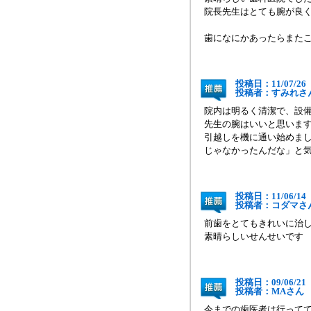
院長先生はとても腕が良
歯になにかあったらまた
投稿日：11/07/26
投稿者：すみ
院内は明るく清潔で、設
先生の腕はいいと思いま
引越しを機に通い始めま
じゃなかったんだな」と
投稿日：11/06/14
投稿者：コダ
前歯をとてもきれいに治
素晴らしいせんせいです
投稿日：09/06/21
投稿者：MA
今までの歯医者は行って