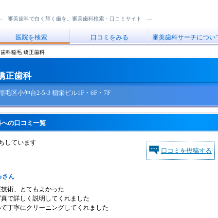
― 審美歯科で白く輝く歯を。審美歯科検索・口コミサイト ―
医院を検索
口コミをみる
審美歯科サーチについ
歯科稲毛 矯正歯科
矯正歯科
市稲毛区小仲台2-5-3 稲栄ビル1F・6F・7F
科への口コミ一覧
ちしています
口コミを投稿する
otoさん
療技術、とてもよかった
写真で詳しく説明してくれました
いて丁寧にクリーニングしてくれました