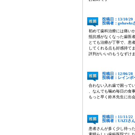
投稿日：13/10/29
投稿者：gohaw
初めて歯科治療には痛い
抵抗感がなくなった歯医
とても治療が丁寧で、患
してくれる点も好感持て
評判がいいのもうなずけ
投稿日：12/06/28
投稿者：レイン
合わない入れ歯で困って
、なんでも噛め毎日の食
もっと早く鈴木先生に出
投稿日：11/11/22
投稿者：UAZI
患者さんが多く少し待っ
素晴らしい歯科医院でし