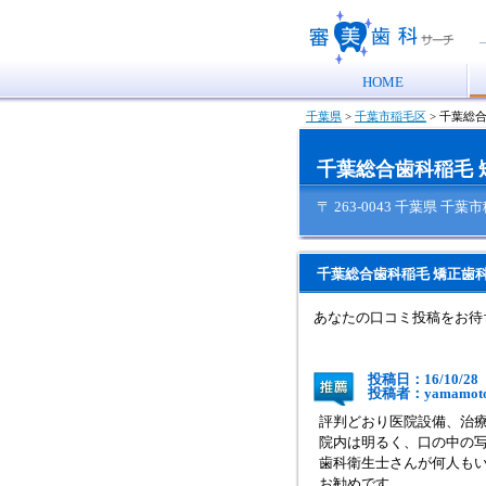
HOME
千葉県
>
千葉市稲毛区
>
千葉総合
千葉総合歯科稲毛 
〒 263-0043 千葉県 千葉
千葉総合歯科稲毛 矯正歯
あなたの口コミ投稿をお待
投稿日：16/10/28
投稿者：yamam
評判どおり医院設備、治
院内は明るく、口の中の
歯科衛生士さんが何人も
お勧めです