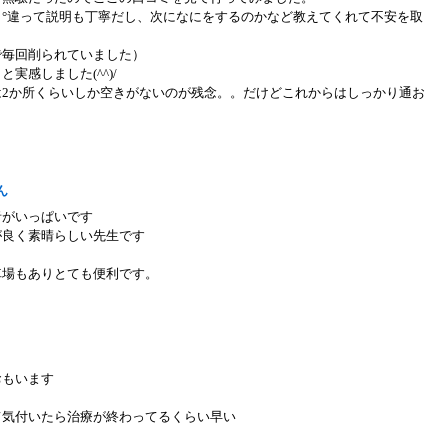
°違って説明も丁寧だし、次になにをするのかなど教えてくれて不安を取
で毎回削られていました）
実感しました(^^)/
は2か所くらいしか空きがないのが残念。。だけどこれからはしっかり通お
山さん
者がいっぱいです
が良く素晴らしい先生です
車場もありとても便利です。
さん
おもいます
て気付いたら治療が終わってるくらい早い