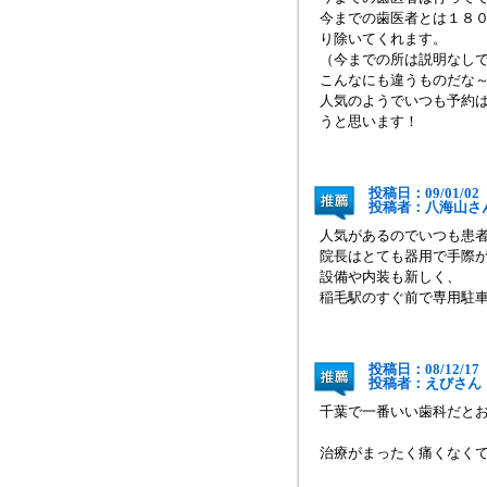
今までの歯医者とは１８０
り除いてくれます。
（今までの所は説明なし
こんなにも違うものだな～と
人気のようでいつも予約
うと思います！
投稿日：09/01/02
投稿者：八海
人気があるのでいつも患
院長はとても器用で手際
設備や内装も新しく、
稲毛駅のすぐ前で専用駐
投稿日：08/12/17
投稿者：えび
千葉で一番いい歯科だと
治療がまったく痛くなく