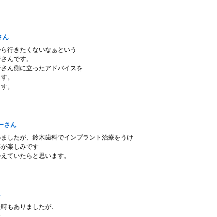
ksさん
から行きたくないなぁという
者さんです。
者さん側に立ったアドバイスを
ます。
ます。
ボーさん
いましたが、鈴木歯科でインプラント治療をうけ
事が楽しみです
会えていたらと思います。
さん
た時もありましたが、
た。