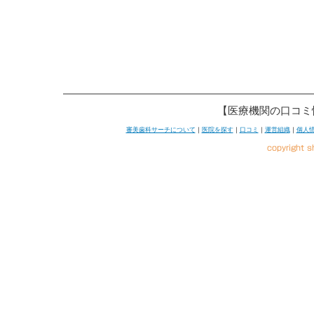
【医療機関の口コミ
審美歯科サーチについて
｜
医院を探す
｜
口コミ
｜
運営組織
｜
個人