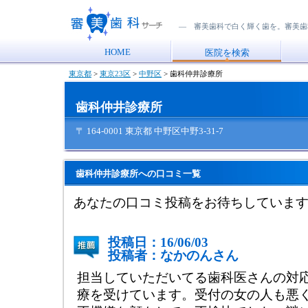
― 審美歯科で白く輝く歯を。審美歯
HOME
医院を検索
東京都
>
東京23区
>
中野区
>
歯科仲井診療所
歯科仲井診療所
〒 164-0001 東京都 中野区中野3-31-7
歯科仲井診療所への口コミ一覧
あなたの口コミ投稿をお待ちしていま
投稿日：16/06/03
投稿者：なかのんさん
担当していただいてる歯科医さんの対
療を受けています。受付の女の人も悪