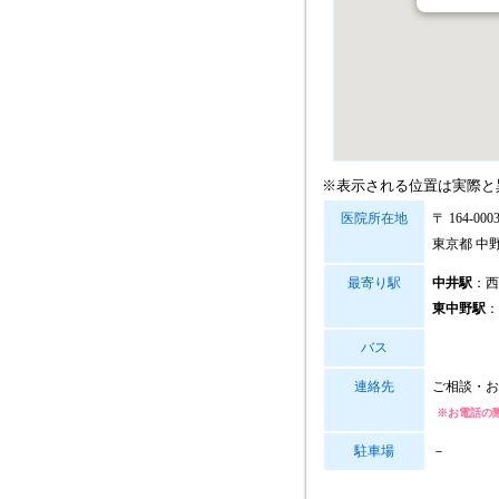
※表示される位置は実際と
医院所在地
〒 164-000
東京都 中野区
最寄り駅
中井駅
：西
東中野駅
：
バス
連絡先
ご相談・お
※お電話の
駐車場
－