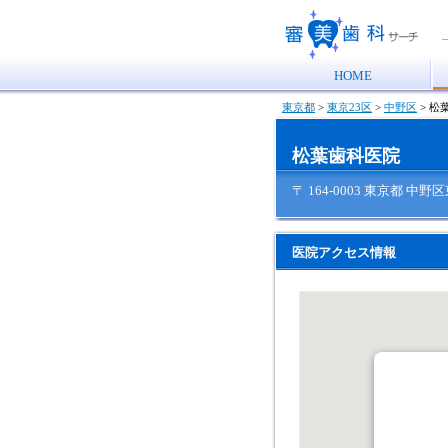
HOME
東京都
>
東京23区
>
中野区
>
松
松葉歯科医院
〒 164-0003 東京都 中野区
医院アクセス情報