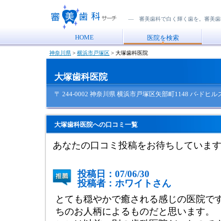
― 審美歯科で白く輝く歯を。審美歯
HOME
医院を検索
神奈川県
>
横浜市戸塚区
>
大塚歯科医院
大塚歯科医院
〒 244-0002 神奈川県 横浜市戸塚区矢部町1148 バ-ドヒル
大塚歯科医院への口コミ一覧
あなたの口コミ投稿をお待ちしていま
投稿日：07/06/30
投稿者：ホワイトさん
とても穏やかで癒される感じの医院で
ちのお人柄によるものだと思います。