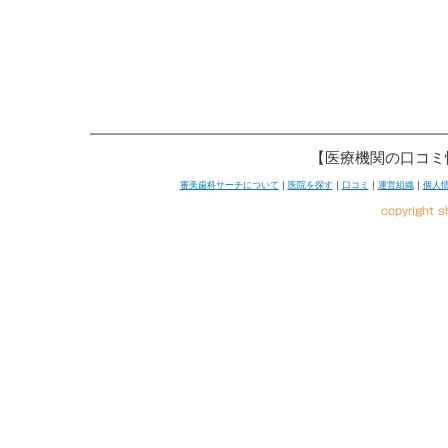
【医療機関の口コミ
審美歯科サーチについて
｜
医院を探す
｜
口コミ
｜
運営組織
｜
個人