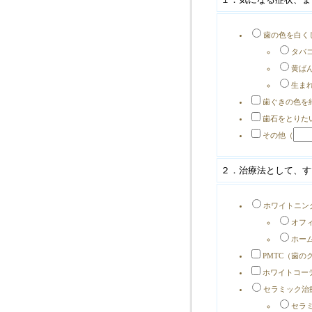
歯の色を白く
タバ
黄ば
生ま
歯ぐきの色を
歯石をとりた
その他（
２．治療法として、す
ホワイトニン
オフ
ホー
PMTC（歯の
ホワイトコー
セラミック治
セラ