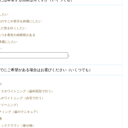
したい
コのヤニや茶渋を綺麗にしたい
んだ色を白くしたい
れつき着色や縞模様がある
綺麗にしたい
い
）
でにご希望がある場合はお選びください（いくつでも）
グ
ィスホワイトニング（歯科医院で行う）
ムホワイトニング（自宅で行う）
クリーニング）
ティング（歯のマニキュア）
療
ミッククラウン（被せ物）