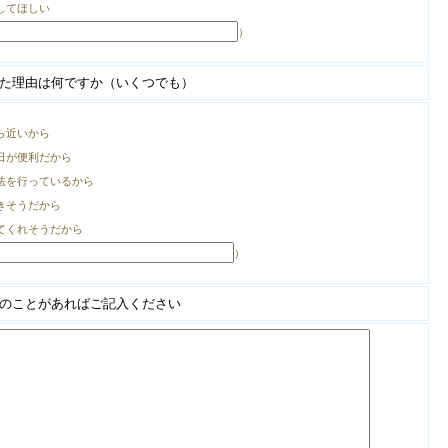
してほしい
）
た理由は何ですか（いくつでも）
ら近いから
日が便利だから
法を行っているから
きそうだから
てくれそうだから
）
のことがあればご記入ください