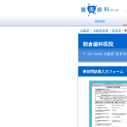
HOME
大阪府
>
大阪府全体
>
茨木市
>
朝
朝倉歯科医院
〒 567-0046 大阪府 茨木市
事前問診票入力フォーム