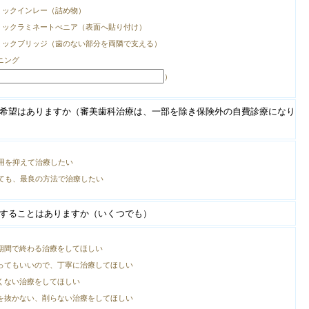
ミックインレー（詰め物）
ミックラミネートべニア（表面へ貼り付け）
ミックブリッジ（歯のない部分を両隣で支える）
ニング
）
希望はありますか（審美歯科治療は、一部を除き保険外の自費診療になり
用を抑えて治療したい
ても、最良の方法で治療したい
することはありますか（いくつでも）
期間で終わる治療をしてほしい
ってもいいので、丁寧に治療してほしい
くない治療をしてほしい
を抜かない、削らない治療をしてほしい