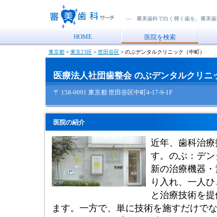
― 審美歯科で白く輝く歯を。審美歯
HOME
医院を検索
東京都
>
東京23区
>
世田谷区
>
のぶデンタルクリニック（中町）
医療法人社団歯整会 のぶデンタルクリニ
〒 158-0091 東京都 世田谷区中町4-17-9-1F
医院の紹介
近年、歯科治療
す。のぶ：デン
新の治療機器・
り入れ、一人ひ
と治療技術を提
ます。一方で、単に技術を施すだけで