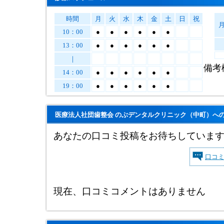
時間
月
火
水
木
金
土
日
祝
10：00
●
●
●
●
●
●
13：00
●
●
●
●
●
●
｜
備考
14：00
●
●
●
●
●
●
19：00
●
●
●
●
●
●
医療法人社団歯整会 のぶデンタルクリニック（中町）へ
あなたの口コミ投稿をお待ちしていま
口コ
現在、口コミコメントはありません