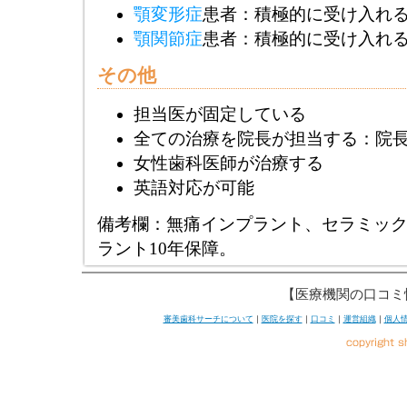
顎変形症
患者：積極的に受け入れ
顎関節症
患者：積極的に受け入れ
その他
担当医が固定している
全ての治療を院長が担当する：院
女性歯科医師が治療する
英語対応が可能
備考欄：無痛インプラント、セラミッ
ラント10年保障。
【医療機関の口コミ
審美歯科サーチについて
｜
医院を探す
｜
口コミ
｜
運営組織
｜
個人