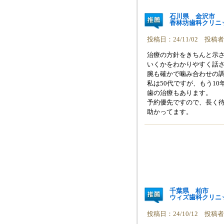
石川県 金沢市
香林坊歯科クリニ
投稿日：24/11/02 投
治療の方針をきちんと示
いくかをわかりやすく話
腕も確かで噛み合わせの
私は50代ですが、もう1
歯の治療もあります。
予約優先ですので、長く待
助かってます。
千葉県 柏市
ウィズ歯科クリニ
投稿日：24/10/12 投