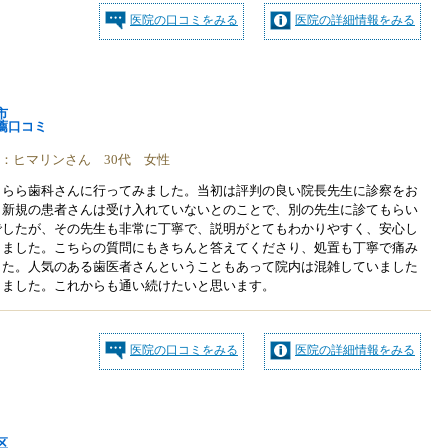
医院の口コミをみる
医院の詳細情報をみる
市
薦口コミ
稿者：ヒマリンさん 30代 女性
きらら歯科さんに行ってみました。当初は評判の良い院長先生に診察をお
、新規の患者さんは受け入れていないとのことで、別の先生に診てもらい
でしたが、その先生も非常に丁寧で、説明がとてもわかりやすく、安心し
きました。こちらの質問にもきちんと答えてくださり、処置も丁寧で痛み
した。人気のある歯医者さんということもあって院内は混雑していました
りました。これからも通い続けたいと思います。
医院の口コミをみる
医院の詳細情報をみる
区