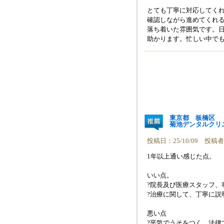
とても丁寧に対応してく
確認しながら進めてくれ
落ち着いた雰囲気です。
助かります。忙しい中で
東京都 板橋区
菊池デンタルクリ
投稿日：25/10/09 投
1年以上通い感じた点。
いい点。
?院長及び医療スタッフ、
?治療に関して、丁寧に説
悪い点
?平気でうそをつく、法律