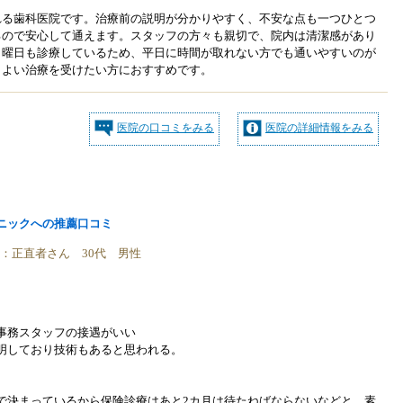
れる歯科医院です。治療前の説明が分かりやすく、不安な点も一つひとつ
るので安心して通えます。スタッフの方々も親切で、院内は清潔感があり
日曜日も診療しているため、平日に時間が取れない方でも通いやすいのが
もよい治療を受けたい方におすすめです。
医院の口コミをみる
医院の詳細情報をみる
ニックへの推薦口コミ
稿者：正直者さん 30代 男性
事務スタッフの接遇がいい
明しており技術もあると思われる。
で決まっているから保険診療はあと2カ月は待たねばならないなどと、素