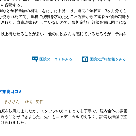
とを説明する。
金額と領収金額の相違）をたまたま見つけ、過去の領収書（3ヶ月分くら
違が見られたので、事務に説明を求めたところ院長からの返答が保険の関係
をされた。自費診療も行っていないので、負担金額と領収金額は同じにな
間以上待たせることが多い、他のお役さんも感じているだろうが、予約を
医院の口コミをみる
医院の詳細情報をみる
の推薦口コミ
稿者：まささん 50代 男性
治療を決意しましたが、スタッフの方々もとても丁寧で、院内全体の雰囲
て通うことができました。先生もコメディカルで明るく、設備も清潔で整
受けられました。