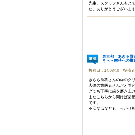
先生、スタッフさんもと
た。ありがとうございま
東京都 あきる野
きらら歯科への推
投稿日：24/08/19 投
きらら歯科さんの歯のクリ
大体の歯医者さんだと着
グでも丁寧に歯を磨き上
またこちらから聞けば歯
です。
不安な点などもしっかり