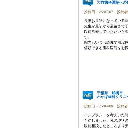
大竹歯科医院への
投稿日：25/07/07 投
長年お世話になっている
先生が最初から最後まで
以前治療していただいた虫
す。
院内もいつも綺麗で清潔
信頼できる歯科医院をお
千葉県 船橋市
わかば歯科クリニ
投稿日：25/04/09 投
インプラントを考えいた時
予約しました。私の現状
以前相談したところより