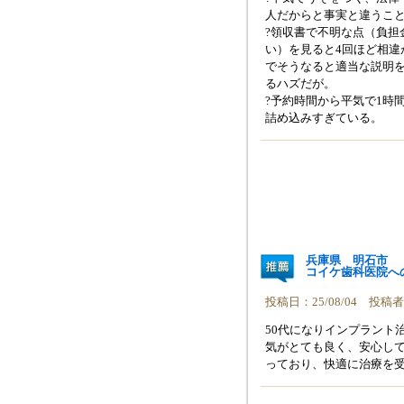
人だからと事実と違うこ
?領収書で不明な点（負担
い）を見ると4回ほど相
でそうなると適当な説明
るハズだが。
?予約時間から平気で1時
詰め込みすぎている。
兵庫県 明石市
コイケ歯科医院へ
投稿日：25/08/04 投
50代になりインプラント
気がとても良く、安心し
っており、快適に治療を