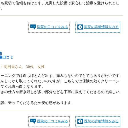
ても親切で信頼もおけます。充実した設備で安心して治療を受けられまし
す。
医院の口コミをみる
医院の詳細情報をみる
市
薦口コミ
稿者：明日香さん 30代 女性
ーニングでは血もほとんど出ず、痛みもないのでとてもありがたいです!
色をしっかり取ってくれないのですが、こちらでは保険の効くクリーニン
げてくれ真っ白くなります。
磨きの仕方や磨き残しが多い部分などを丁寧に教えてくださるので嬉しい
相談に乗ってくださるため安心感があります。
医院の口コミをみる
医院の詳細情報をみる