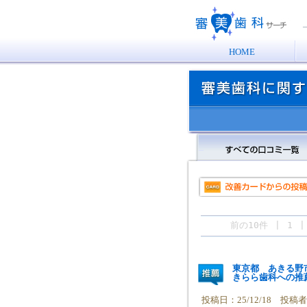
HOME
審美歯科に関する口コミ一覧
すべての口コミ
前の10件 | 1 
東京都 あきる野
きらら歯科への推
投稿日：25/12/18 投