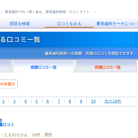
― 審美歯科で白く輝く歯を。審美歯科検索・口コミサイト ―
医院を検索
口コミをみる
審美歯科サーチについ
推薦口コミ
苦情口コミ
|
2
|
3
|
4
|
5
|
6
|
7
|
8
|
9
|
10
|
次の10件
市
薦口コミ
稿者：とものりさん 20代 男性